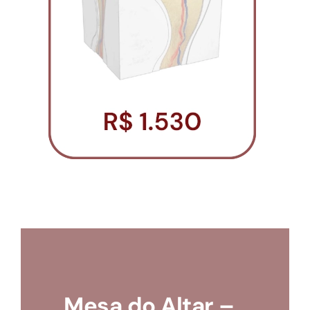
Loja
Conta
Mesa do Altar –