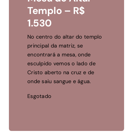
Templo – R$
1.530
No centro do altar do templo
principal da matriz, se
encontrará a mesa, onde
esculpido vemos o lado de
Cristo aberto na cruz e de
onde saiu sangue e água.
Esgotado