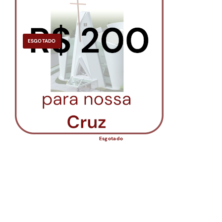
ESGOTADO
Esgotado