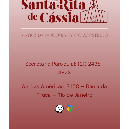
Secretaria Paroquial: (21) 2438-
4823
Av. das Américas, 8.150 – Barra da
Tijuca – Rio de Janeiro