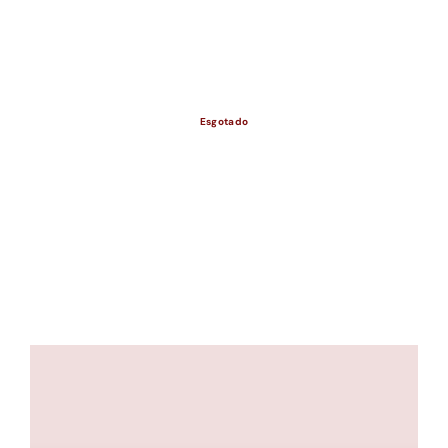
ESGOTADO
Esgotado
ESGOTADO