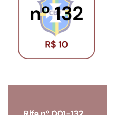
Loja
Conta
Rifa nº 001-132