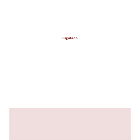
ESGOTADO
Esgotado
ESGOTADO