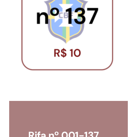
Loja
Conta
Rifa nº 001-137