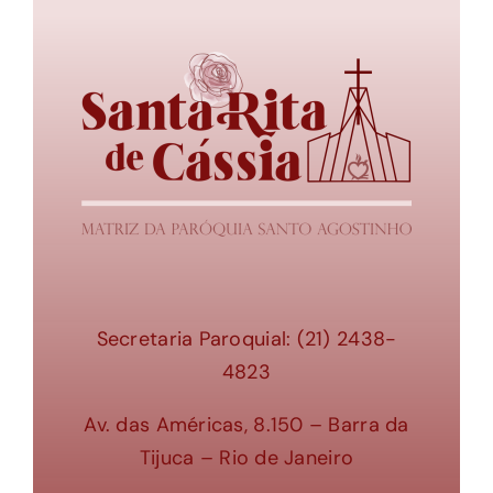
Secretaria Paroquial: (21) 2438-
4823
Av. das Américas, 8.150 – Barra da
Tijuca – Rio de Janeiro