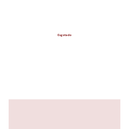
ESGOTADO
Esgotado
ESGOTADO