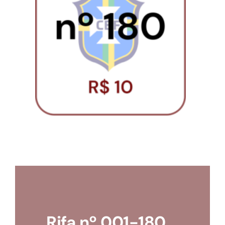
Loja
Conta
Rifa nº 001-180