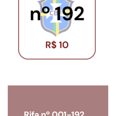
Loja
Conta
Rifa nº 001-192