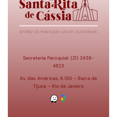
Secretaria Paroquial: (21) 2438-
4823
Av. das Américas, 8.150 – Barra da
Tijuca – Rio de Janeiro