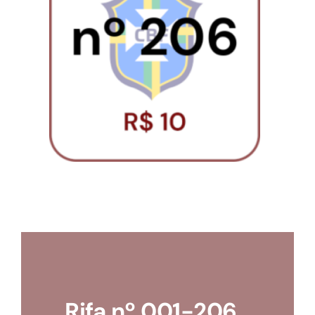
Loja
Conta
Rifa nº 001-206