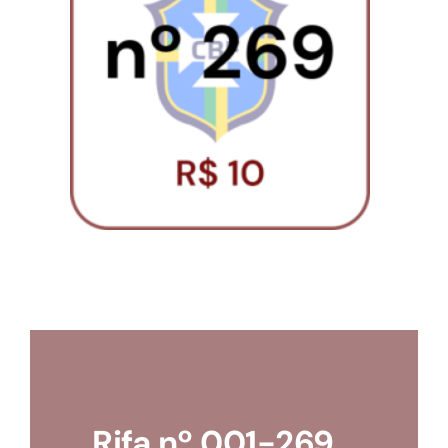
Loja
Conta
Rifa nº 001-269