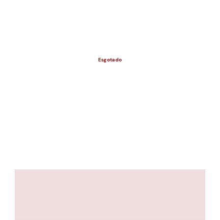
ESGOTADO
Esgotado
ESGOTADO