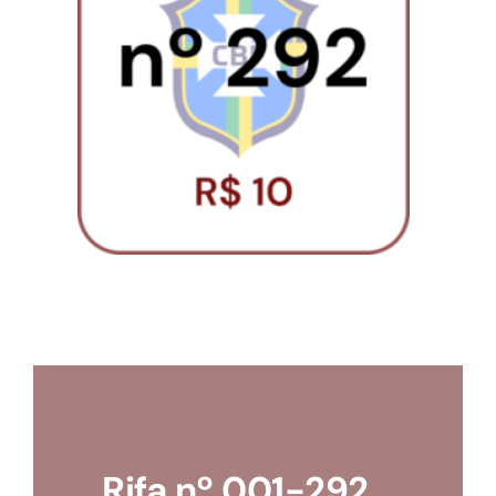
Loja
Conta
Rifa nº 001-292