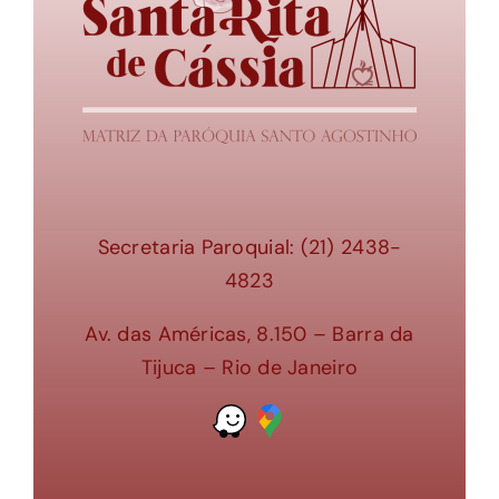
Secretaria Paroquial: (21) 2438-
4823
Av. das Américas, 8.150 – Barra da
Tijuca – Rio de Janeiro