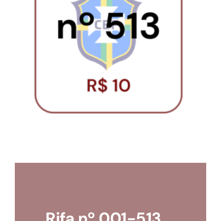
Loja
Conta
Rifa nº 001-513