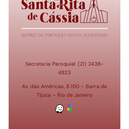
Secretaria Paroquial: (21) 2438-
4823
Av. das Américas, 8.150 – Barra da
Tijuca – Rio de Janeiro