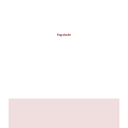
ESGOTADO
Esgotado
ESGOTADO