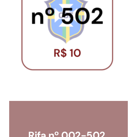
Loja
Conta
Rifa nº 002-502