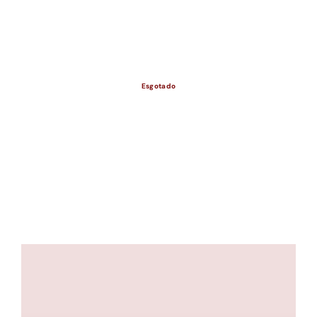
ESGOTADO
Esgotado
ESGOTADO