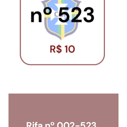
Loja
Conta
Rifa nº 002-523