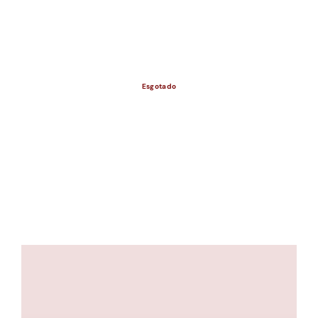
ESGOTADO
Esgotado
ESGOTADO