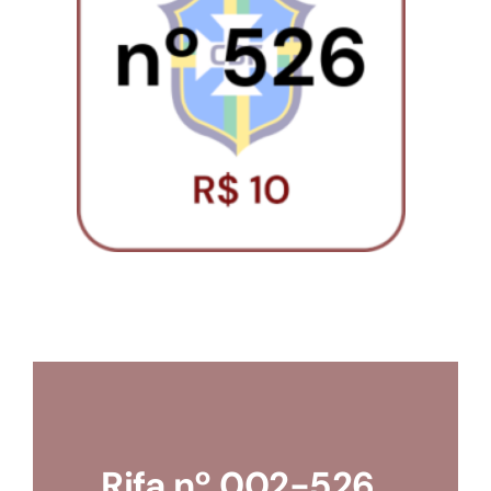
Loja
Conta
Rifa nº 002-526