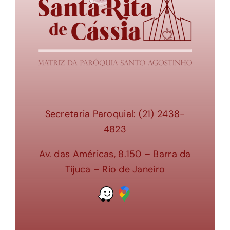
Secretaria Paroquial: (21) 2438-
4823
Av. das Américas, 8.150 – Barra da
Tijuca – Rio de Janeiro