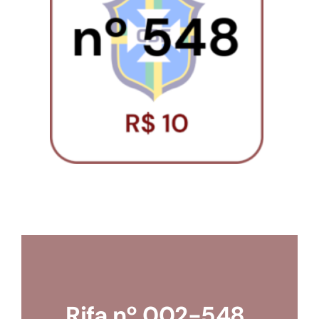
Loja
Conta
Rifa nº 002-548