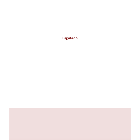
ESGOTADO
Esgotado
ESGOTADO