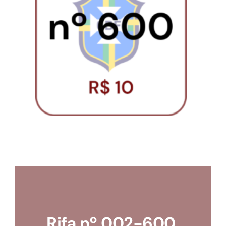
Loja
Conta
Rifa nº 002-600