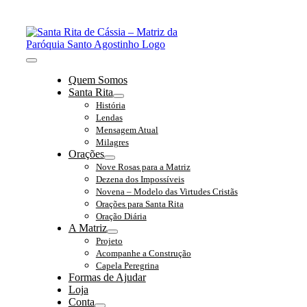
Ir
para
o
conteúdo
Toggle
Quem Somos
Navigation
Santa Rita
História
Lendas
Mensagem Atual
Milagres
Orações
Nove Rosas para a Matriz
Dezena dos Impossíveis
Novena – Modelo das Virtudes Cristãs
Orações para Santa Rita
Oração Diária
A Matriz
Projeto
Acompanhe a Construção
Capela Peregrina
Formas de Ajudar
Loja
Conta