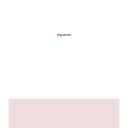
ESGOTADO
Esgotado
ESGOTADO