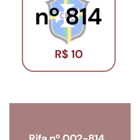
Loja
Conta
Rifa nº 002-814