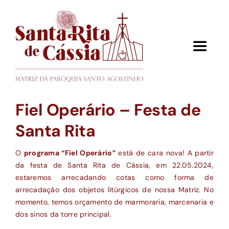
Ir
para
o
Toggle
conteúdo
Navigat
Quem Somos
Fiel Operário – Festa de
Santa Rita
Santa Rita
Orações
O
programa “Fiel Operário”
está de cara nova! A partir
da festa de Santa Rita de Cássia, em 22.05.2024,
estaremos arrecadando cotas como forma de
A Matriz
arrecadação dos objetos litúrgicos de nossa Matriz. No
momento, temos orçamento de marmoraria, marcenaria e
dos sinos da torre principal.
Formas de Ajudar